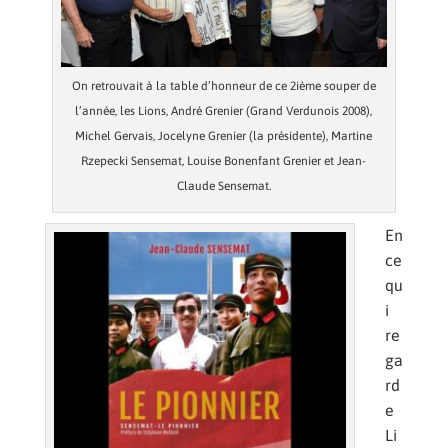
On retrouvait à la table d’honneur de ce 2ième souper de
l’année, les Lions, André Grenier (Grand Verdunois 2008),
Michel Gervais, Jocelyne Grenier (la présidente), Martine
Rzepecki Sensemat, Louise Bonenfant Grenier et Jean-
Claude Sensemat.
En
ce
qu
i
re
ga
rd
e
Li