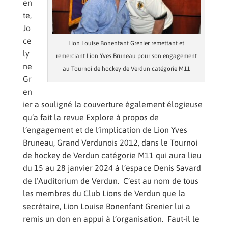
en
te,
Jo
ce
Lion Louise Bonenfant Grenier remettant et
ly
remerciant Lion Yves Bruneau pour son engagement
ne
au Tournoi de hockey de Verdun catégorie M11
Gr
en
ier a souligné la couverture également élogieuse
qu’a fait la revue Explore à propos de
l’engagement et de l’implication de Lion Yves
Bruneau, Grand Verdunois 2012, dans le Tournoi
de hockey de Verdun catégorie M11 qui aura lieu
du 15 au 28 janvier 2024 à l’espace Denis Savard
de l’Auditorium de Verdun. C’est au nom de tous
les membres du Club Lions de Verdun que la
secrétaire, Lion Louise Bonenfant Grenier lui a
remis un don en appui à l’organisation. Faut-il le